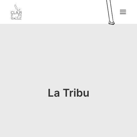
CLAIRE VALLÉE
MA TABLE
MES PRESTATIONS
MON LIVRE
PRESSE
La Tribu
MES PROJETS
CONTACT
EN