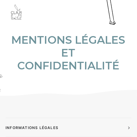
M
E
N
T
I
O
N
S
L
É
G
A
L
E
S
E
T
C
O
N
F
I
D
E
N
T
I
A
L
I
T
É
INFORMATIONS LÉGALES